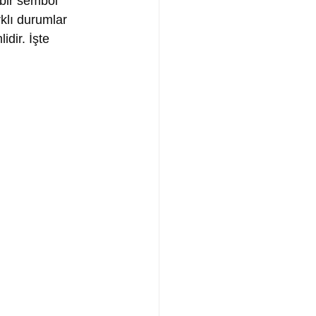
 bir sembol 
rklı durumlar 
idir. İşte 