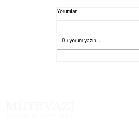
Yorumlar
Bir yorum yazın...
Çiçek Modelleri: Ev ve Bahçe
Dekorasyonunda Kullanımı
Menu
MÜTEVAZI
Anasayfa
Çiçek & Çikolata
Bölgelerimiz
Adana Çiçekçilik ve
Adana Çiçekçilik