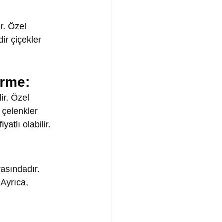
r. Özel 
dir çiçekler 
irme:
ir. Özel 
 çelenkler 
atlı olabilir.
rasındadır. 
 Ayrıca, 