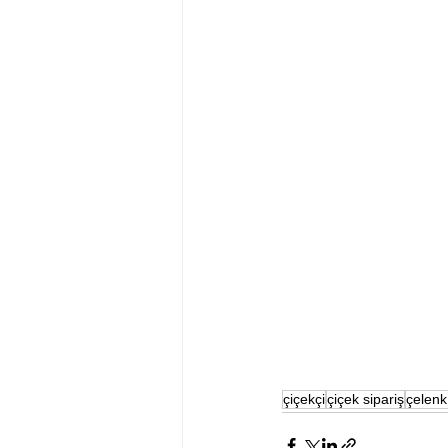
çiçekçi
çiçek sipariş
çelenk 