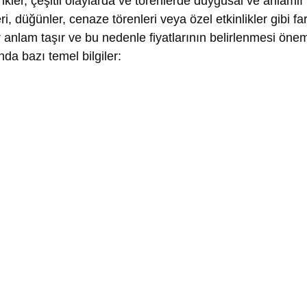
nkler, çeşitli olaylarda ve törenlerde duygusal ve anlamlı
i, düğünler, cenaze törenleri veya özel etkinlikler gibi fa
r anlam taşır ve bu nedenle fiyatlarının belirlenmesi öneml
nda bazı temel bilgiler: