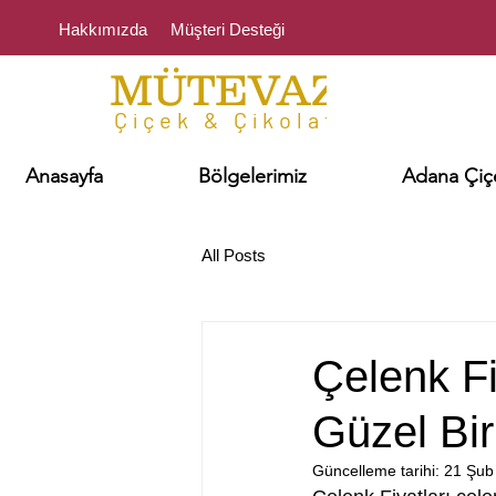
Hakkımızda
Müşteri Desteği
MÜTEVAZI
Çiçek & Çikolata
Anasayfa
Bölgelerimiz
Adana Çiçe
All Posts
Çelenk Fi
Güzel Bi
Güncelleme tarihi:
21 Şub