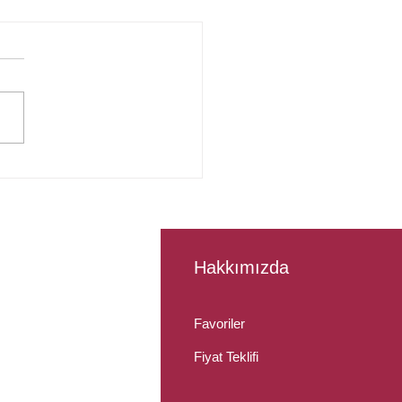
a Çiçek Fiyatları:
lilik ve Maliyetler
Hakkımızda
Çiçek
Favoriler
a Çiçekçi
Fiyat Teklifi
Çiçek Siparişi