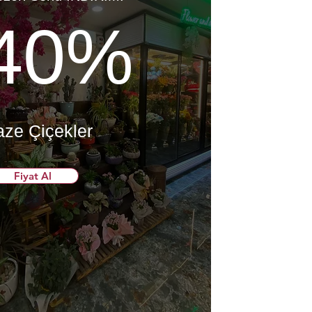
40%
aze Çiçekler
Fiyat Al