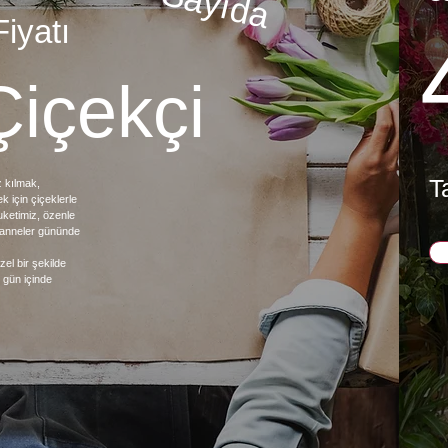
Sayıda
iyatı
içekçi
T
z kılmak,
k için çiçeklerle
uketimiz, özenle
, anneler gününde
zel bir şekilde
ı gün içinde