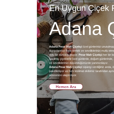
En Uygun Çiçek F
Adana Ç
Adana Pınar Mah Çiçekçi
özel günlerinizi unutulma
duygularınızı ifade etmek ve sevdiklerinizi mutlu etme
dolu bir dünya sunuyor.
Pınar Mah Çiçekçi
her bir b
seçilmiş çiçeklerle özel günlerde, doğum günlerinde
ve sevdiklerinizi düşündüğünüzde yanınızdayız.
Adana Pınar Mah Çiçekçi
siparişi verdiğiniz anda, ö
paketleniyor ve hızlı teslimat ekibimiz tarafından ayn
adresinize ulaştırılıyor.
Hemen Ara