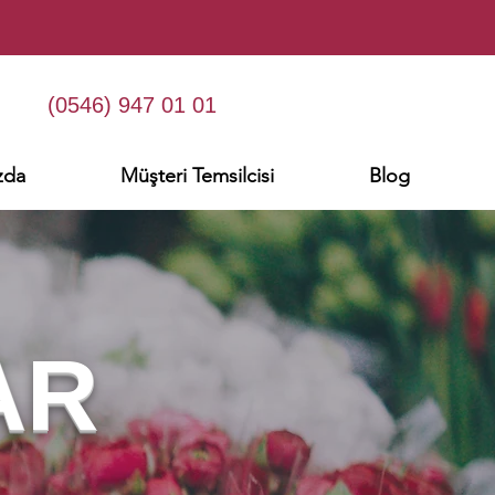
(0546) 947 01 01
zda
Müşteri Temsilcisi
Blog
AR