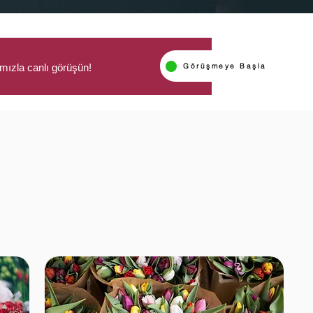
ızla canlı görüşün!
Görüşmeye Başla