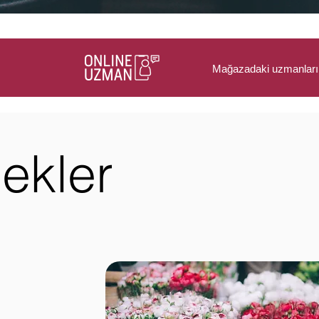
Mağazadaki uzmanlarım
ekler