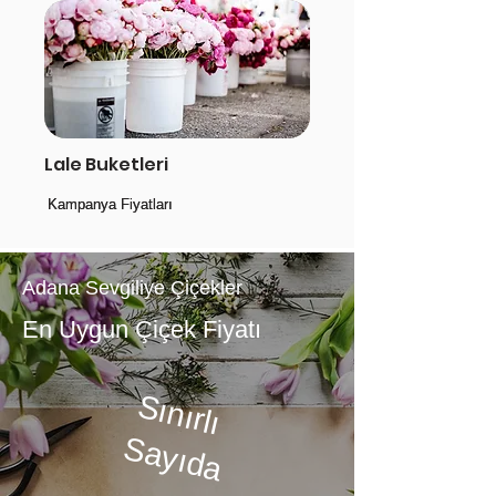
Lale Buketleri
Kampanya Fiyatları
Kampanya Fiyatları
Adana Sevgiliye Çiçekler
En Uygun Çiçek Fiyatı
Sınırlı
Sayıda