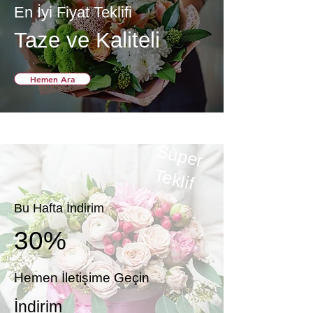
En İyi Fiyat Teklifi
Taze ve Kaliteli
Hemen Ara
S
ü
p
e
r
e
k
T
lif
Bu Hafta İndirim
30%
Hemen İletişime Geçin
İndirim