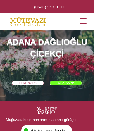
(0546) 947 01 01
MÜTEVAZI
Çiçek & Çikolata
ADANA DAĞLIOĞLU
ÇİÇEKÇİ
HEMEN ARA
WHATSAPP
Mağazadaki uzmanlarımızla canlı görüşün!
Görüşmeye Başla