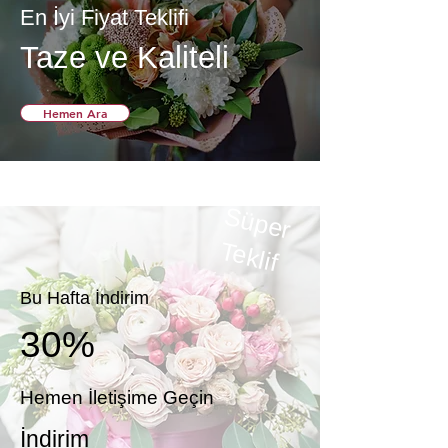
En İyi Fiyat Teklifi
Taze ve Kaliteli
Hemen Ara
S
ü
p
e
r
e
k
T
lif
Bu Hafta İndirim
30%
Hemen İletişime Geçin
İndirim