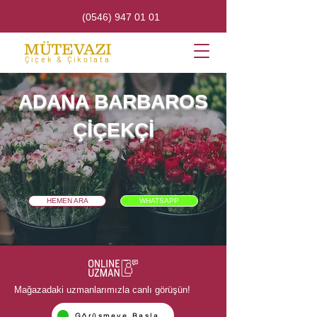
(0546) 947 01 01
MÜTEVAZI
Çiçek & Çikolata
ADANA BARBAROS
ÇİÇEKÇİ
HEMEN ARA
WHATSAPP
Mağazadaki uzmanlarımızla canlı görüşün!
Görüşmeye Başla