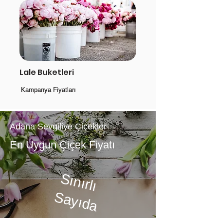
Lale Buketleri
Kampanya Fiyatları
Kampanya Fiyatları
Adana Sevgiliye Çiçekler
En Uygun Çiçek Fiyatı
Sınırlı
Sayıda