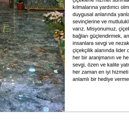
çiçeklerle hizmet sunmak
kılmalarına yardımcı olma
duygusal anlarında yanl
sevinçlerine ve mutlulukl
varız. Misyonumuz, çiçek
bağları güçlendirmek, an
insanlara sevgi ve nezak
çiçekçilik alanında lider 
her bir aranjmanın ve he
sevgi, özen ve kalite yat
her zaman en iyi hizmeti
anlamlı bir hediye vermek