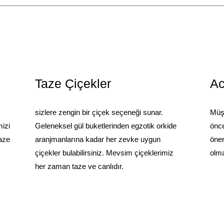
Taze Çiçekler
Ac
sizlere zengin bir çiçek seçeneği sunar.
Müşt
mizi
Geleneksel gül buketlerinden egzotik orkide
önce
taze
aranjmanlarına kadar her zevke uygun
öner
çiçekler bulabilirsiniz. Mevsim çiçeklerimiz
olma
her zaman taze ve canlıdır.