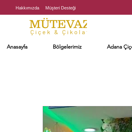
Hakkımızda
Müşteri Desteği
MÜTEVAZI
Çiçek & Çikolata
Anasayfa
Bölgelerimiz
Adana Çiçe