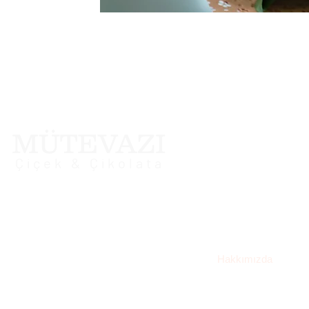
Menu
MÜTEVAZI
Anasayfa
Çiçek & Çikolata
Bölgelerimiz
Adana Çiçekçilik ve
Adana Çiçekçilik
Çikolata
Adana Çiçek Sipariş
Hakkımızda
Müşteri Desteğimizi ziyaret
edin yardım için veya bizi
Müşteri Temsilcisi
arayın