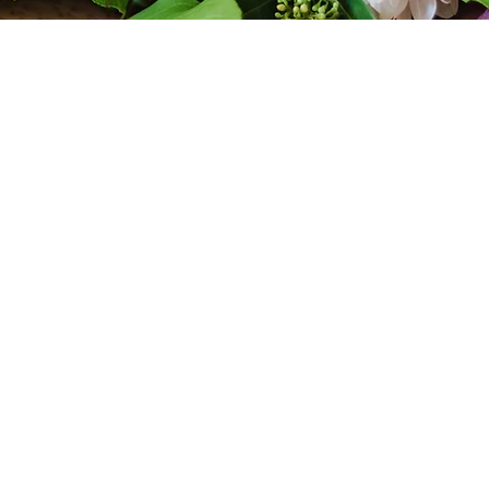
Kategori
Bilgi
Adana Çiçekçi
Adana 
Adana Çiçek Siparişi
Çukurov
Buket Siparişleri
Seyhan 
i
Gül Buketleri
Yüreğir 
Çelenk Siparişi
Sarıçam
Adana Çikolata Siparişi