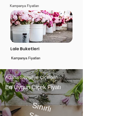
Kampanya Fiyatları
Lale Buketleri
Kampanya Fiyatları
Kampanya Fiyatları
Adana Sevgiliye Çiçekler
En Uygun Çiçek Fiyatı
Sınırlı