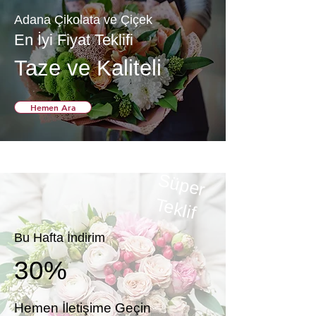
Adana Çikolata ve Çiçek
En İyi Fiyat Teklifi
Taze ve Kaliteli
Hemen Ara
S
ü
p
e
r
e
k
T
lif
Bu Hafta İndirim
30%
Hemen İletişime Geçin