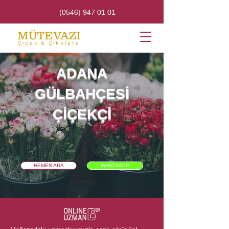
(0546) 947 01 01
MÜTEVAZI
Çiçek & Çikolata
ADANA
GÜLBAHÇESİ
ÇİÇEKÇİ
HEMEN ARA
WHATSAPP