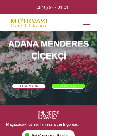
(0546) 947 01 01
MÜTEVAZI
Çiçek & Çikolata
ADANA MENDERES
ÇİÇEKÇİ
HEMEN ARA
WHATSAPP
Mağazadaki uzmanlarımızla canlı görüşün!
Görüşmeye Başla