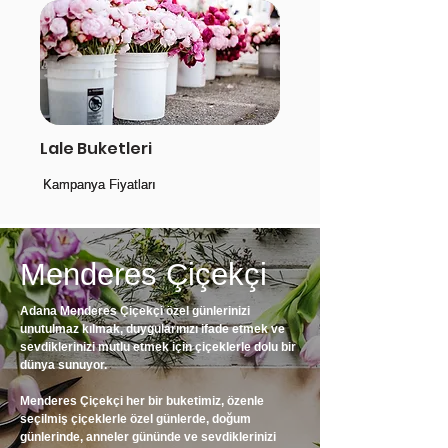
Lale Buketleri
Kampanya Fiyatları
Kampanya Fiyatları
Menderes Çiçekçi
Adana Menderes Çiçekçi özel günlerinizi
unutulmaz kılmak, duygularınızı ifade etmek ve
sevdiklerinizi mutlu etmek için çiçeklerle dolu bir
dünya sunuyor.
Menderes Çiçekçi her bir buketimiz, özenle
seçilmiş çiçeklerle özel günlerde, doğum
günlerinde, anneler gününde ve sevdiklerinizi